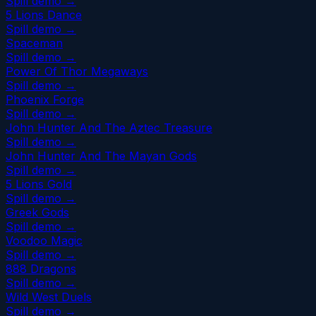
Spill demo →
5 Lions Dance
Spill demo →
Spaceman
Spill demo →
Power Of Thor Megaways
Spill demo →
Phoenix Forge
Spill demo →
John Hunter And The Aztec Treasure
Spill demo →
John Hunter And The Mayan Gods
Spill demo →
5 Lions Gold
Spill demo →
Greek Gods
Spill demo →
Voodoo Magic
Spill demo →
888 Dragons
Spill demo →
Wild West Duels
Spill demo →