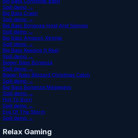
Big Bass Christmas Bash
Spill demo →
Big Bass Crash
Spill demo →
Big Bass Bonanza Hold And Spinner
Spill demo →
Big Bass Amazon Xtreme
Spill demo →
Big Bass Keeping It Reel
Spill demo →
Bigger Bass Bonanza
Spill demo →
Bigger Bass Blizzard Christmas Catch
Spill demo →
Big Bass Bonanza Megaways
Spill demo →
Hot To Burn
Spill demo →
Eye Of The Storm
Spill demo →
Relax Gaming