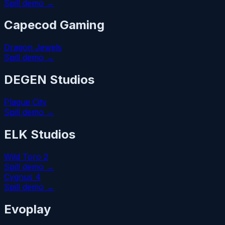
Spill demo →
Capecod Gaming
Dragon Jewels
Spill demo →
DEGEN Studios
Plague City
Spill demo →
ELK Studios
Wild Toro 2
Spill demo →
Cygnus 4
Spill demo →
Evoplay