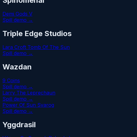
Spinomenal
Demi Gods V
Spill demo →
Triple Edge Studios
Lara Croft Tomb Of The Sun
Spill demo →
Wazdan
9 Coins
Spill demo →
Larry The Leprechaun
Spill demo →
Power Of Sun Svarog
Spill demo →
Yggdrasil