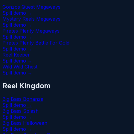
Gonzos Quest Megaways
Spill demo →
Mystery Reels Megaways
Spill demo →
Pirates Plenty Megaways
Spill demo →
Pirates Plenty Battle For Gold
Spill demo →
Reel Keeper
Spill demo →
Wild Wild Chest
Spill demo →
Reel Kingdom
Big Bass Bonanza
Spill demo →
Big Bass Splash
Spill demo →
Big Bass Halloween
Spill demo →