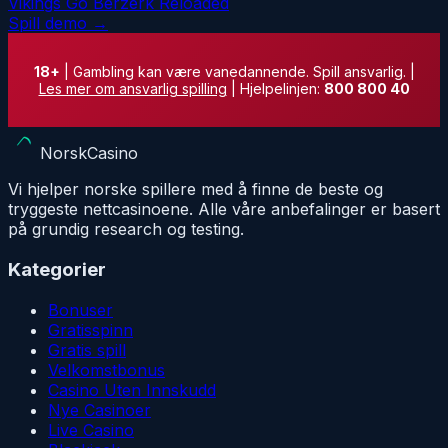
Vikings Go Berzerk Reloaded
Spill demo →
18+
| Gambling kan være vanedannende. Spill ansvarlig. |
Les mer om ansvarlig spilling
|
Hjelpelinjen:
800 800 40
NorskCasino
Vi hjelper norske spillere med å finne de beste og
tryggeste nettcasinoene. Alle våre anbefalinger er basert
på grundig research og testing.
Kategorier
Bonuser
Gratisspinn
Gratis spill
Velkomstbonus
Casino Uten Innskudd
Nye Casinoer
Live Casino