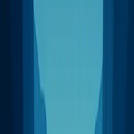
(
4.5
)
Partner
Velkomstbonus
100% opptil 5 000 kr + 200 gratisspinn + 1 Bonus Crab
Gratisspinn
200 spinn
Lisens
Anjouan
Hent Bonus
8
AmunRa
(
4.5
)
Partner
Velkomstbonus
100% opptil 3 000 kr + 100 gratisspinn