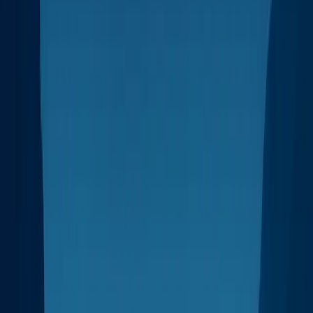
offentlige lommebøker du selv kan inspisere i sanntid. I
stedet for en tradisjonell velkomstbonus med 40x
omsetningskrav, leverer LuckyCoin verdi gjennom
Degen Club: umiddelbar rakeback og ukentlig cashback
med samlet inntil 35 % tilbake, utbetalt hver fredag kl.
00:00 UTC, helt uten gjennomspillingskrav. Plattformen
aksepterer både krypto og kontanter, dekker
spilleautomater, originaler, live casino og sportsbetting,
og samarbeider med Hacksaw Gaming, Pragmatic Play
og Evolution. Frontfigurene er HoneyB-maskoten og
Counter-Strike-legenden Emil «HeatoN» Christensen.
Driftet av ONCHAIN Technologies Ltd under Anjouan-
lisens ALSI-202411002-FI1.
Hent Bonus
Les anmeldelse
Velkomstbonus
Opptil 35 % rakeback og cashback via Degen Club —
ingen omsetningskrav
Anjouan (ALSI-202411002-FI1)
2