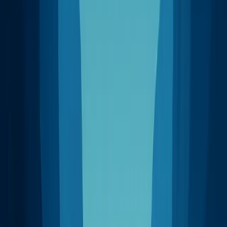
Gratisspinn
100 spinn
Lisens
MGA
Hent Bonus
9
Rockstar Casino
(
4.4
)
Partner
Velkomstbonus
325% opptil €5 000 + 400 gratisspinn
Gratisspinn
400 spinn
Lisens
Curacao