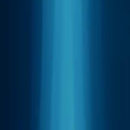
Spino
(
4
)
Partner
Velkomstbonus
Opp til 2 000 USDT i velkomst-cashback — 20 %
refusjon på alle kasino- og live casino-tap første uke (1x
omsetningskrav)
Gratisspinn
Ingen
Lisens
Tobique Gaming Commission #0000031
Hent Bonus
Slik velger du riktig bonus
Noen enkle ting du bør sjekke før du takker ja til en
bonus