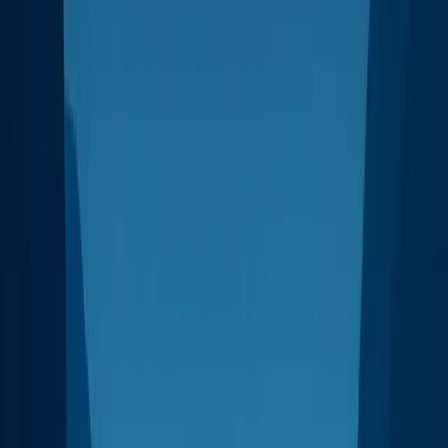
Vera&John
(
4.8
)
Partner
Velkomstbonus
100% opptil 1 100 kr + 100 gratisspinn
Gratisspinn
100 spinn
Lisens
MGA
Hent Bonus
3
BoaBet