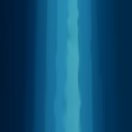
Satser du mer, kan casinoet kansellere hele bonusen
din. Irriterende, men sånn er reglene.
Sikkerhet
En god bonus betyr ingenting hvis casinoet ikke er til å
stole på. MGA- eller UKGC-lisens er et minimum. Uten
lisens — hold deg unna.
Klar til å starte?
Velg en bonus fra listen over og begynn å spille hos
våre anbefalte casinoer.
Velkomstbonuser
Sammenlign
Bonuser
Live
Casino
Spilleautomater
Casino
Nyheter