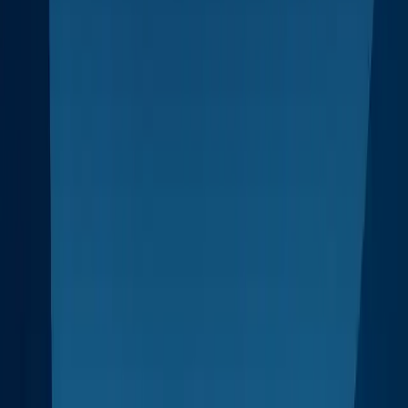
3,350
Gratisspinn
5k+
Total verdi (kr)
Alle Bonuser
Velkomstbonus
Gratisspinn
Cashback
VIP Bonus
Kommersielt finansiert, redaksjonelt styrt — vi kan få
provisjon fra partnere som vises her.
Slik vurderer vi
.
Beste Bonus
LuckyCoin
(
4.8
)
Partner
LuckyCoin er et nytt krypto-casino bygget rundt
prinsippet om full åpenhet. Hele bankrollen — over 3
millioner dollar i USDSM på Etherlink — ligger i to