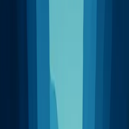
Winz
(
4.7
)
Partner
Velkomstbonus
Ingen omsetningskrav gratisspinn + Krypto bonuser
Gratisspinn
300 spinn
Lisens
Curacao
Hent Bonus
12
WinSpirit
(
4.3
)
Partner