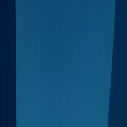
+ Gratisspinn
Oppdatert daglig
1
BC.Game
Beste Bonus
Bonusprosent
360
%
Maks Bonus
220,000 kr
Omsetningskrav
40x
+
400
gratisspinn
Hent Bonus
Info
2