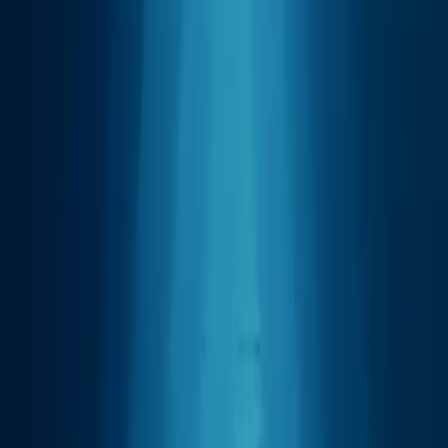
Kort fortalt: du registrerer deg, setter inn penger, og
casinoet gir deg ekstra å spille for. Hvor mye ekstra
avhenger av bonusprosenten. Her er et par eksempler
så du ser forskjellen.
Eksempel på 100% bonus
Du setter inn 1 000 kr, casinoet gir deg 1 000 kr til. Du
har 2 000 kr å spille for. Enkelt nok.
Eksempel på 200% bonus
Her matcher casinoet det dobbelte. Sett inn 1 000 kr, få
2 000 kr ekstra — 3 000 kr totalt. Men sjekk
omsetningskravet, for det er gjerne høyere på slike
bonuser.
Sammenlign Alle Bonuser
Utforsk Mer