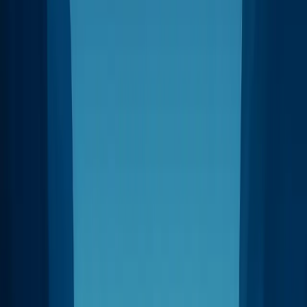
5,000 kr
Omsetningskrav
35x
+
150
gratisspinn
Hent Bonus
Info
5
Vera&John
Bonusprosent
100
%
Maks Bonus
1,100 kr
Omsetningskrav
30x
+
100
gratisspinn