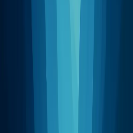
Omsetningskrav
40x
+
200
gratisspinn
Hent Bonus
Info
14
Slotmonster
Bonusprosent
100
%
Maks Bonus
4,000 kr
Omsetningskrav
40x
+
100
gratisspinn
Hent Bonus
Info
15