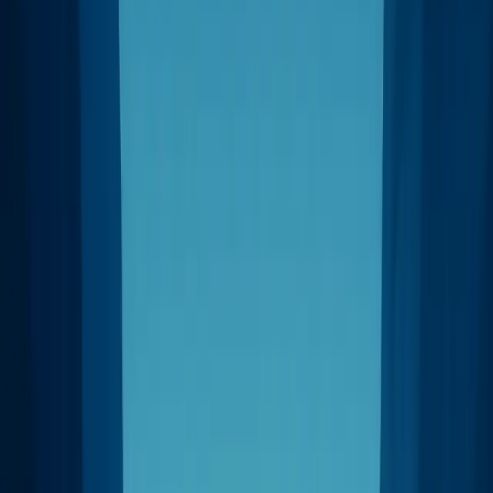
Hent Bonus
Info
6
BoaBet
Bonusprosent
100
%
Maks Bonus
11,000 kr
Omsetningskrav
30x
+
100
gratisspinn
Hent Bonus
Info
7