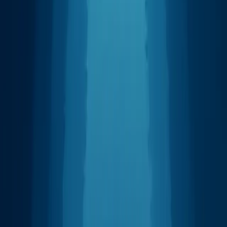
Dragonia
Robocat
Posido
Frumzi
AmunRa
Rockstar Casino
Vera&John
BoaBet
Vårt Nettverk
FortuneSweep US
FortuneSweep
Japan Bonus
WinWave
BalkanKockarnica
BalkanKasino
Ansvarlig Spilling
Gambling skal være underholdning, ikke en inntektskilde.