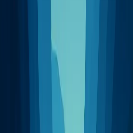
Se alle casinoer som aksepterer kryptovaluta
Gratisspinn
Finn de beste gratisspinn-tilbudene
Nye Casinoer
Siste nylanseringer for norske spillere
Alle Bonuser
Sammenlign de beste casinobonusene