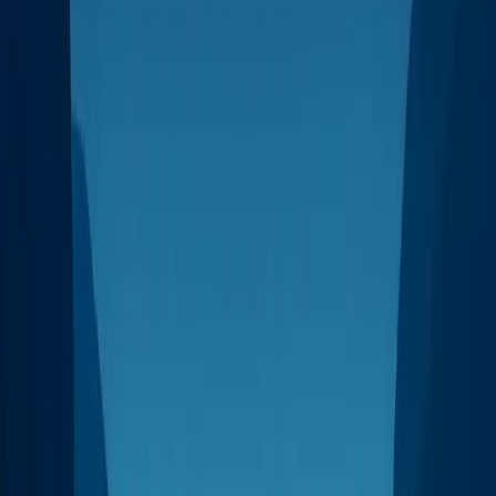
Eksklusiv Velkomstbonus
100% opptil 5 000 kr + 200 gratisspinn
+
200
Gratisspinn
Ingen bonuskode nødvendig
Bonus aktiveres automatisk
Gyldig for nye spillere
Aktiver Bonus
18+ | Regler og vilkår gjelder | Spill ansvarlig
Fordeler
Enormt spillutvalg (13 000+)
Norsk språkstøtte
Integrert sportsbook
280+ jackpot-spilleautomater