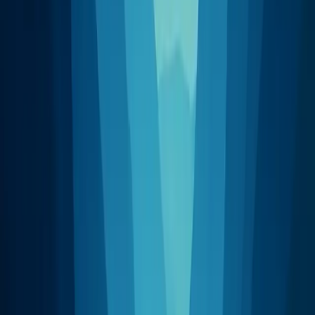
Spilleautomater
Populaere slots og spilleautomater
Casino Nyheter
Siste nytt fra casinobransjen
Lignende casinoer
Se hvordan
Dragonia
sammenligner med andre
populaere casinoer
Casino
Vurdering
Velkomstbonus
100% opptil 5
000 kr + 200
4.8
gratisspinn
Dragonia
Denne