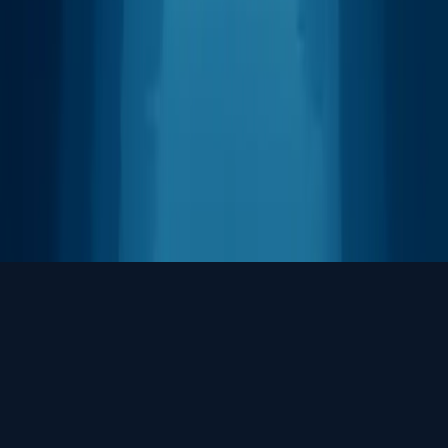
Sett grenser og hold deg til dem.
Hjelpelinjen:
800 800 40
18+
Aldersgrense
NorskCasinoBonuser deltar i affiliate-programmer og
kan motta provisjon når du registrerer deg via våre
lenker.
Les mer
.
©
2026
Norsk Casino Bonuser. Alle rettigheter
forbeholdt.
Laget i Norge