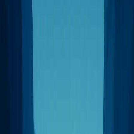
Lisens
Kontrolleres løpende
Uttakstid
Inntil 3 virkedager
Uttakstid-kilde
Operatørens vilkår
Faktaopplysninger kontrolleres mot operatørens
publiserte vilkår og hjelpesider. Sist oppdatert
august
2026
.
Om
Dragonia
Dragonia Casino tilbyr en episk spillopplevelse med over
13 000 spilleautomater fra de beste leverandørene. Nyt
integrert sportsbook, live casino med 250+ bord, og et
generøst VIP-program med opptil 15% cashback. Norsk
språk og kundeservice tilgjengelig 24/7.
Dragonia
Spillutvalg
Med over
13,000
spill å velge mellom, finner du