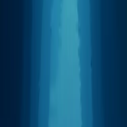
Lav Innskudd
VIP Program
Informasjon
Om Oss
Sammenlign Casinoer
Betalingsmetoder
Utenlandske Casino
Casino Nyheter
Ansvarlig Spilling
Personvern
Vilkår
Affiliateopplysninger
Slik Vurderer Vi
Redaksjonelle Retningslinjer
Rettelser
Oppdateringer
AI-bruk
Gjør oss til din foretrukne kilde på Google →
Casino Anmeldelser