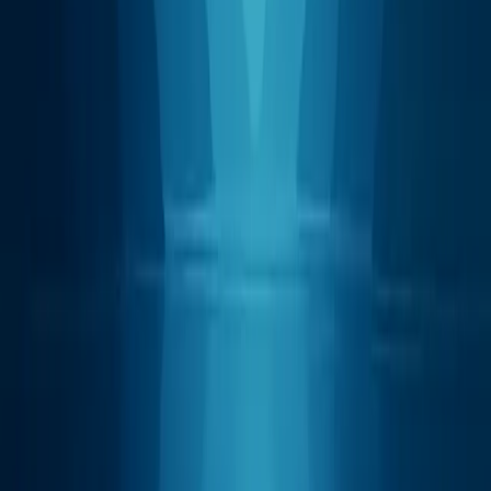
100% opptil 11 000 kr + 100 gratisspinn + 110 kr
gratisinnsats
5,200
+ spill
Les anmeldelse
L
LuckyCoin
4.8
/5
Velkomstbonus
Opptil 35 % rakeback og cashback via Degen Club —
ingen omsetningskrav
0
+ spill
Les anmeldelse