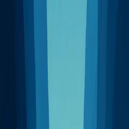
Velkomstbonus
100% opptil 5 000 kr + 200 gratisspinn
Hent Bonus
Klar til å prøve
Dragonia
?
Registrer deg i dag og få tilgang til
100% opptil 5 000 kr
+ 200 gratisspinn
.
Spill hos
Dragonia
nå
18+ | Regler og vilkår gjelder | Spill ansvarlig
Relaterte guider
Utforsk mer om nettcasinoer og bonuser
Bitcoin & Krypto Casinoer