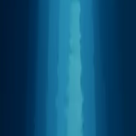
Vi hjelper norske spillere med å finne de beste og
tryggeste nettcasinoene. Alle våre anbefalinger er basert
på grundig research og testing.
Kategorier
Bonuser
Gratisspinn
Gratis spill
Velkomstbonus
Casino Uten Innskudd
Nye Casinoer
Live Casino
Blackjack
Roulette
Spilleautomater
Bitcoin Casino
Raske Uttak
Mobilcasino
Instant Casino
Sikre Casino
Cashback