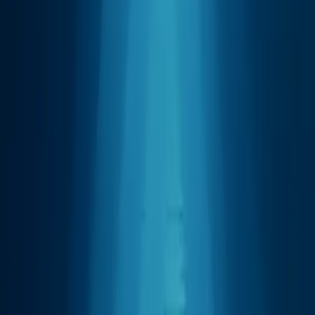
Vera&John
4.8
/5
Velkomstbonus
Make your very first deposit of €10 or more and benefit
from a 100% match bonus up to €100 and 100 Free
Spins on Big Bass Splash.
3,500
+ spill
Les anmeldelse
Stoler du på vår
Dragonia
-anmeldelse?
Gjør
Norskcasinobonuser til en foretrukket kilde på Google
→
18+
| Gambling kan være vanedannende. Spill ansvarlig. |
Les mer om ansvarlig spilling
|
Hjelpelinjen:
800 800 40
NorskCasino