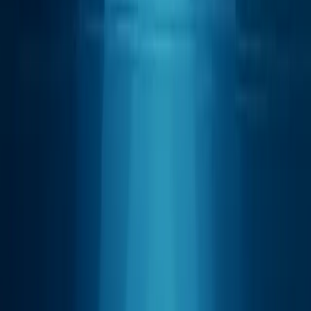
Casino
Vurdering
Velkomstbonus
100% opptil 11
000 kr + 100
gratisspinn +
4.9
110 kr
gratisinnsats
BoaBet
Denne
Opptil 35 %
rakeback og
L
cashback via
4.8
LuckyCoin
Degen Club —
ingen
omsetningskrav
Make your very
first deposit of
€10 or more