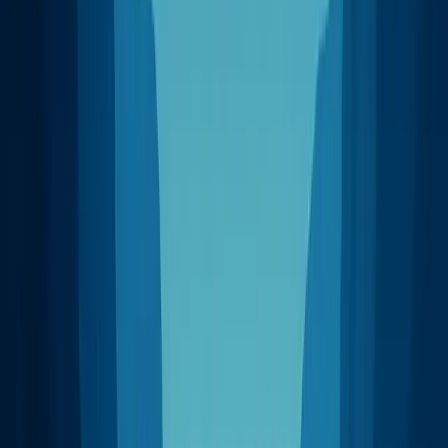
1. mars – 1. apr. 2026
Se turneringer
Champions League Bet Builder — 110 kr
gratisveddemål
Sportsbetting
Bygg en Bet Builder på minimum 110 kr (€10) med
minsteodds 3.00 på Champions League-kamper og få
110 kr i gratisveddemål. Gjelder kvartfinaler (6.–8. april
og 13.–15. april) og semifinaler (27.–29. april og 4.–5.
mai). Husk å opt-inne via Missions-siden. Kun
kontantinnsatser teller.
6. apr. – 5. mai 2026
Sett opp veddemål