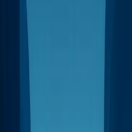
velkomstpakke
→
Kun virtuelle kreditter — ingen konto, ingen innskudd,
ingen pengespill.
Slik vurderer vi
Bonusvilkår
Sjekket mot vilkårene
Lisens
Kontrolleres løpende
Uttakstid
3-5 virkedager
Uttakstid-kilde
Operatørens vilkår
Faktaopplysninger kontrolleres mot operatørens
publiserte vilkår og hjelpesider. Sist oppdatert
august
2026
.
Om
BoaBet