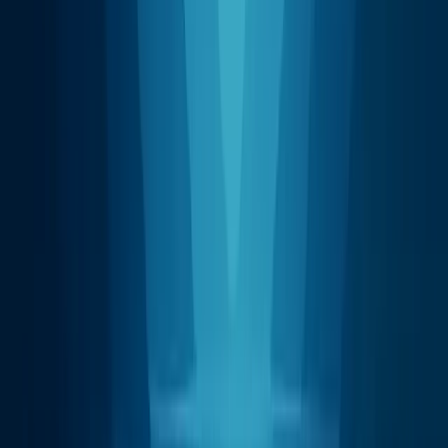
Alle Bonuser
Sammenlign de beste casinobonusene
Spilleautomater
Populaere slots og spilleautomater
Casino Nyheter
Siste nytt fra casinobransjen
Lignende casinoer
Se hvordan
BoaBet
sammenligner med andre populaere
casinoer