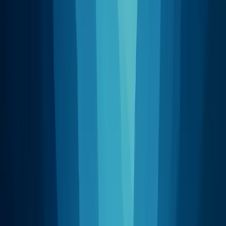
Sportsbonus
Opptil €1 000
Registrer deg
Sport-konto
Torres 100%
Spesialtilbud
Alle idretter
30+ kategorier
Poker hos
BoaBet
BoaBet
har et dedikert pokerrom med Texas Hold'em,
Omaha og turneringsspill. Nye pokerspillere får 50%
rakeback i 2025 — halvparten av raken du genererer
kommer rett tilbake til kontoen din. Cash games, Sit & Go