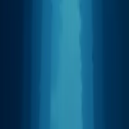
tryggeste nettcasinoene. Alle våre anbefalinger er basert
på grundig research og testing.
Kategorier
Bonuser
Gratisspinn
Gratis spill
Velkomstbonus
Casino Uten Innskudd
Nye Casinoer
Live Casino
Blackjack
Roulette
Spilleautomater
Bitcoin Casino
Raske Uttak
Mobilcasino
Instant Casino
Sikre Casino
Cashback
Lav Innskudd