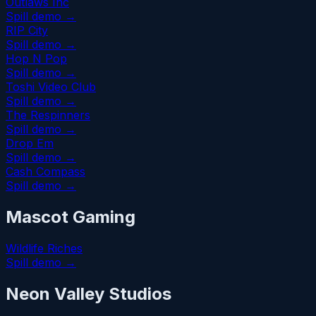
Outlaws Inc
Spill demo →
RIP City
Spill demo →
Hop N Pop
Spill demo →
Toshi Video Club
Spill demo →
The Respinners
Spill demo →
Drop Em
Spill demo →
Cash Compass
Spill demo →
Mascot Gaming
Wildlife Riches
Spill demo →
Neon Valley Studios