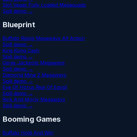
Slot Vegas Fully Loaded Megaquads
Spill demo →
Blueprint
Buffalo Rising Megaways All Action
Spill demo →
King Kong Cash
Spill demo →
Genie Jackpots Megaways
Spill demo →
Diamond Mine 2 Megaways
Spill demo →
Eye Of Horus Rise Of Egypt
Spill demo →
Rick And Morty Megaways
Spill demo →
Booming Games
Buffalo Hold And Win