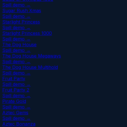
Spill demo →
Sugar Rush Xmas
Spill demo →
Starlight Princess
Spill demo →
Starlight Princess 1000
Spill demo →
The Dog House
Spill demo →
The Dog House Megaways
Spill demo →
The Dog House Multihold
Spill demo →
Fruit Party
Spill demo →
Fruit Party 2
Spill demo →
Pirate Gold
Spill demo →
Aztec Gems
Spill demo →
Aztec Bonanza