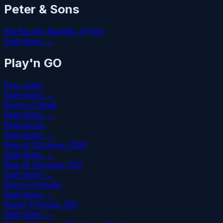
Peter & Sons
Big Bounty Bandits: 3 Pots
Spill demo →
Play'n GO
Fire Joker
Spill demo →
Book of Dead
Spill demo →
Reactoonz
Spill demo →
Rise of Olympus 1000
Spill demo →
Rise of Olympus 100
Spill demo →
Moon Princess
Spill demo →
Moon Princess 100
Spill demo →