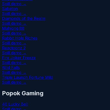
Spill demo →
Sabaton
Spill demo →
Diamonds of the Realm
Spill demo →
Mahjong 88
Spill demo →
Rabbit Hole Riches
Spill demo →
Reactoonz 2
Spill demo →
Fire Joker Freeze
Spill demo →
Wild Falls
Spill demo →
Triple Launch Fortune Wild
Spill demo →
Popok Gaming
40 Lucky Bell
Spill demo →