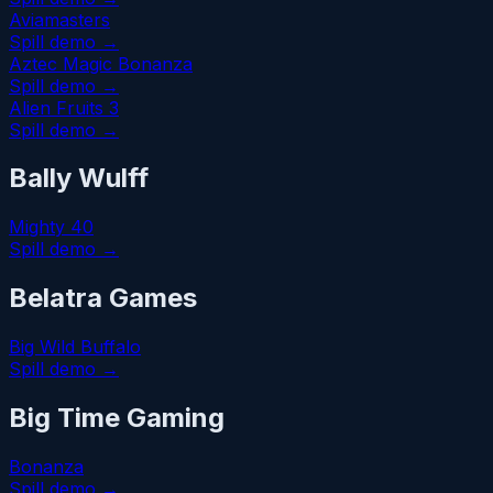
Aviamasters
Spill demo →
Aztec Magic Bonanza
Spill demo →
Alien Fruits 3
Spill demo →
Bally Wulff
Mighty 40
Spill demo →
Belatra Games
Big Wild Buffalo
Spill demo →
Big Time Gaming
Bonanza
Spill demo →