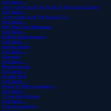
Spill demo →
John Hunter And The Tomb Of The Scarab Queen
Spill demo →
John Hunter And The Book Of Tut
Spill demo →
Wild West Gold Megaways
Spill demo →
Buffalo King Megaways
Spill demo →
Bonanza Gold
Spill demo →
Cleocatra
Spill demo →
Money Mouse
Spill demo →
Greedy Wolf
Spill demo →
Power Of Merlin Megaways
Spill demo →
Three Star Fortune
Spill demo →
5 Lions Megaways