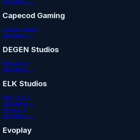
Spill demo →
Capecod Gaming
Dragon Jewels
Spill demo →
DEGEN Studios
Plague City
Spill demo →
ELK Studios
Wild Toro 2
Spill demo →
Cygnus 4
Spill demo →
Evoplay