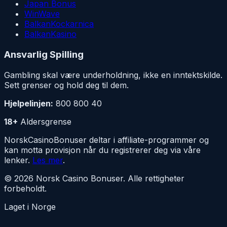
Japan Bonus
WinWave
BalkanKockarnica
BalkanKasino
Ansvarlig Spilling
Gambling skal være underholdning, ikke en inntektskilde.
Sett grenser og hold deg til dem.
Hjelpelinjen:
800 800 40
18+
Aldersgrense
NorskCasinoBonuser deltar i affiliate-programmer og
kan motta provisjon når du registrerer deg via våre
lenker.
Les mer
.
©
2026
Norsk Casino Bonuser. Alle rettigheter
forbeholdt.
Laget i Norge