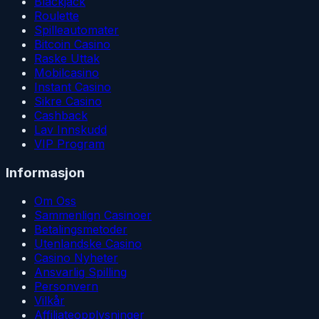
Blackjack
Roulette
Spilleautomater
Bitcoin Casino
Raske Uttak
Mobilcasino
Instant Casino
Sikre Casino
Cashback
Lav Innskudd
VIP Program
Informasjon
Om Oss
Sammenlign Casinoer
Betalingsmetoder
Utenlandske Casino
Casino Nyheter
Ansvarlig Spilling
Personvern
Vilkår
Affiliateopplysninger