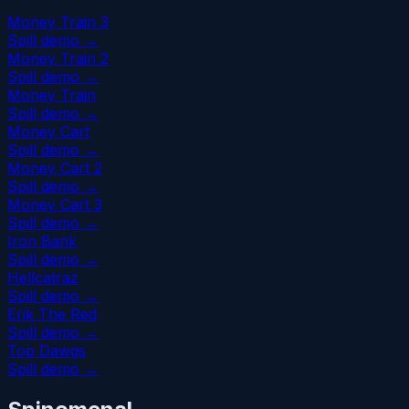
Money Train 3
Spill demo →
Money Train 2
Spill demo →
Money Train
Spill demo →
Money Cart
Spill demo →
Money Cart 2
Spill demo →
Money Cart 3
Spill demo →
Iron Bank
Spill demo →
Hellcatraz
Spill demo →
Erik The Red
Spill demo →
Top Dawgs
Spill demo →