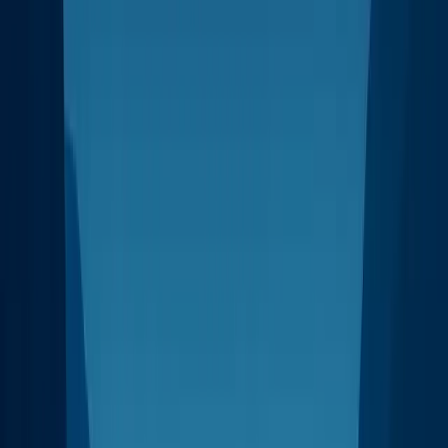
BoaBet
Velkomstbonus
100% opptil 11 000 kr + 100 gratisspinn + 110 kr
gratisinnsats
Registrering
Under 1 min
Uttakstid
5-15 min
+ 100 gratisspinn
Spill Nå
Info
4
Dragonia