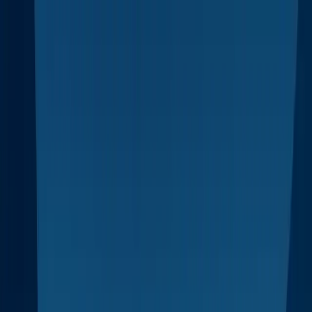
Hopp til hovedinnhold
Norsk
Casino
Alle Casinoer
Bonuser
Gratisspinn
Gratis spill
Nye
Casinoer
Live Casino
Sammenlign
Nyheter
Velkomstbonus
Cashback
Spilleautomater
Blackjack
Roulett
Casino
Raske Uttak
Uten Innskudd
Betalingsmetoder
Sikre
Casino
Om Oss
Hjem
Instant Casino
20
instant casinoer
Instant Casino
2026
— Spill Uten
Registrering
Hopp over registreringsskjemaer og start spillingen
umiddelbart. Pay N Play casinoer lar deg spille på
sekunder med BankID-verifisering.