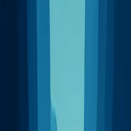
Velkomstbonus
400 EUR + 100 gratisspinn fordelt på to innskudd —
beløpet er alltid i EUR i kassen, ikke NOK
Registrering
Under 1 min
Uttakstid
5-15 min
+ 100 gratisspinn
Spill Nå
Info
13
Foxy Gold
Velkomstbonus
150% opptil 5 000 kr + 150 gratisspinn
Registrering
Under 1 min