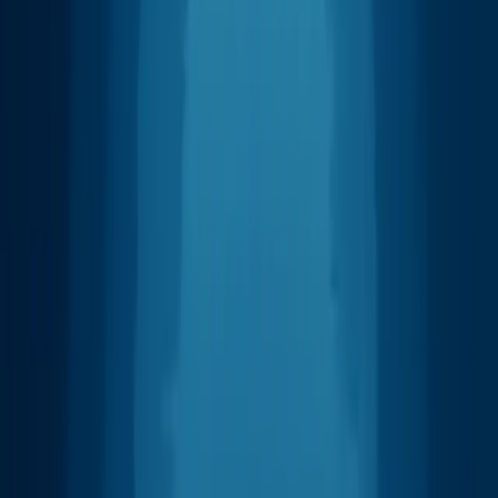
Rockstar Casino
Vera&John
BoaBet
Vårt Nettverk
FortuneSweep US
FortuneSweep
Japan Bonus
WinWave
BalkanKockarnica
BalkanKasino
Ansvarlig Spilling
Gambling skal være underholdning, ikke en inntektskilde.
Sett grenser og hold deg til dem.
Hjelpelinjen:
800 800 40
18+
Aldersgrense
NorskCasinoBonuser deltar i affiliate-programmer og