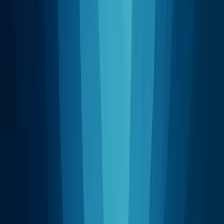
Uttakstid
5-15 min
+ 100 gratisspinn
Spill Nå
Info
18
StealthBet
Velkomstbonus
100% velkomstbonus opp til 3 000 USDT (eller
tilsvarende i fiat) + 200 gratisspinn
Registrering
Under 1 min
Uttakstid
5-15 min
+ 200 gratisspinn
Spill Nå
Info