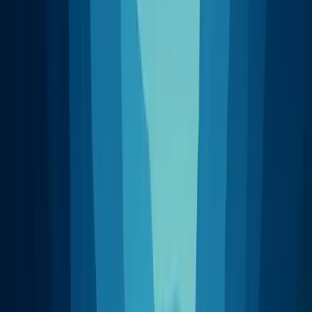
Uttakstid
5-15 min
+ 150 gratisspinn
Spill Nå
Info
14
Incognito Casino
Velkomstbonus
100% opptil 4 000 kr + 100 gratisspinn
Registrering
Under 1 min
Uttakstid
5-15 min
+ 100 gratisspinn
Spill Nå
Info
15