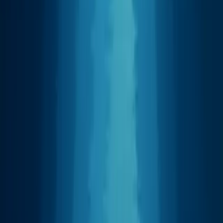
Hvordan fungerer Pay N Play?
▼
Er instant casinoer trygge?
▼
Hvor raskt får jeg utbetalinger?
▼
Kan jeg få bonus på instant casino?
▼
Hva er forskjellen mellom instant casino og vanlig
nettcasino?
▼
Utforsk mer
Alle Casinoer
Raske Uttak
Betalingsmetoder
Nye Casinoer
18+
| Gambling kan være vanedannende. Spill ansvarlig. |
Les mer om ansvarlig spilling
|
Hjelpelinjen:
800 800 40
NorskCasino
Vi hjelper norske spillere med å finne de beste og
tryggeste nettcasinoene. Alle våre anbefalinger er basert
på grundig research og testing.
Kategorier