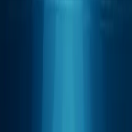
2
BankID
Verifiser deg med BankID gjennom Trustly
3
Sett inn
Velg beløp og overfør direkte fra banken
4
Spill!
Start med dine favorittkspill umiddelbart
Instant casino vs. tradisjonelt casino
Egenskap
Instant Casino
Tradisjonelt
Registrering
Under 1 minutt
5-10 minutter