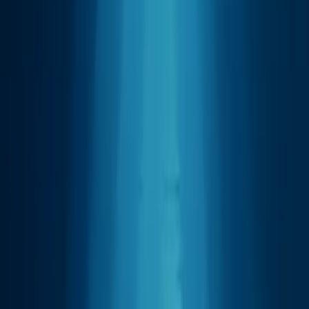
Manuell
KYC-verifisering
Automatisk via BankID
dokumentopplast
Uttakstid
5-15 minutter
1-5 virkedager
Betalingsmetode
Trustly/bankoverføring
Mange alternativ
Bonuser
Begrenset utvalg
Bredt utvalg
Spillutvalg
Stort
Stort
Fordeler med instant casino
Ingen registrering
Slipper å fylle ut lange skjemaer med personlig
informasjon. BankID håndterer alt automatisk.
Lynraske uttak