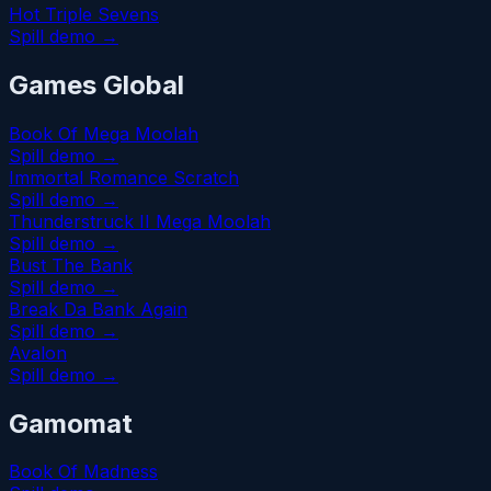
Hot Triple Sevens
Spill demo →
Games Global
Book Of Mega Moolah
Spill demo →
Immortal Romance Scratch
Spill demo →
Thunderstruck II Mega Moolah
Spill demo →
Bust The Bank
Spill demo →
Break Da Bank Again
Spill demo →
Avalon
Spill demo →
Gamomat
Book Of Madness