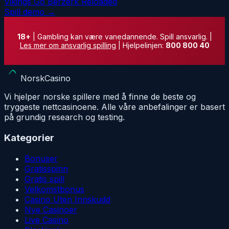
Vikings Go Berzerk Reloaded
Spill demo →
18+
| Gambling kan være vanedannende. Spill ansvarlig. |
Les mer om ansvarlig spilling
|
Hjelpelinjen:
800 800 40
NorskCasino
Vi hjelper norske spillere med å finne de beste og
tryggeste nettcasinoene. Alle våre anbefalinger er basert
på grundig research og testing.
Kategorier
Bonuser
Gratisspinn
Gratis spill
Velkomstbonus
Casino Uten Innskudd
Nye Casinoer
Live Casino