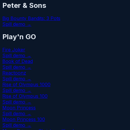
Peter & Sons
Big Bounty Bandits: 3 Pots
Spill demo →
Play'n GO
Fire Joker
Spill demo →
Book of Dead
Spill demo →
Reactoonz
Spill demo →
Rise of Olympus 1000
Spill demo →
Rise of Olympus 100
Spill demo →
Moon Princess
Spill demo →
Moon Princess 100
Spill demo →