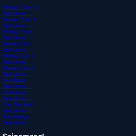
Money Train 3
Spill demo →
Money Train 2
Spill demo →
Money Train
Spill demo →
Money Cart
Spill demo →
Money Cart 2
Spill demo →
Money Cart 3
Spill demo →
Iron Bank
Spill demo →
Hellcatraz
Spill demo →
Erik The Red
Spill demo →
Top Dawgs
Spill demo →