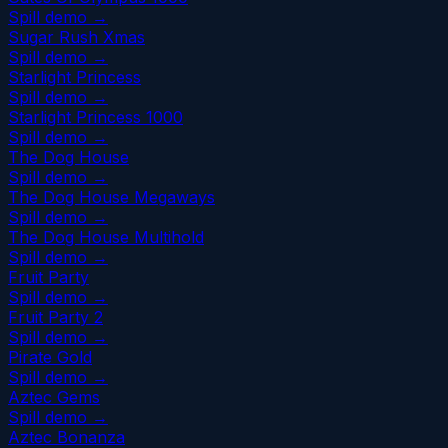
Spill demo →
Sugar Rush Xmas
Spill demo →
Starlight Princess
Spill demo →
Starlight Princess 1000
Spill demo →
The Dog House
Spill demo →
The Dog House Megaways
Spill demo →
The Dog House Multihold
Spill demo →
Fruit Party
Spill demo →
Fruit Party 2
Spill demo →
Pirate Gold
Spill demo →
Aztec Gems
Spill demo →
Aztec Bonanza