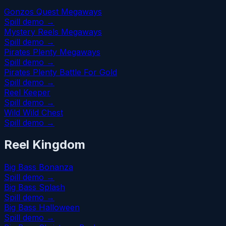
Gonzos Quest Megaways
Spill demo →
Mystery Reels Megaways
Spill demo →
Pirates Plenty Megaways
Spill demo →
Pirates Plenty Battle For Gold
Spill demo →
Reel Keeper
Spill demo →
Wild Wild Chest
Spill demo →
Reel Kingdom
Big Bass Bonanza
Spill demo →
Big Bass Splash
Spill demo →
Big Bass Halloween
Spill demo →