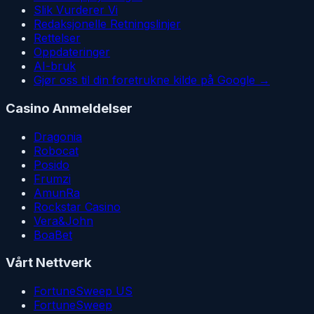
Slik Vurderer Vi
Redaksjonelle Retningslinjer
Rettelser
Oppdateringer
AI-bruk
Gjør oss til din foretrukne kilde på Google →
Casino Anmeldelser
Dragonia
Robocat
Posido
Frumzi
AmunRa
Rockstar Casino
Vera&John
BoaBet
Vårt Nettverk
FortuneSweep US
FortuneSweep