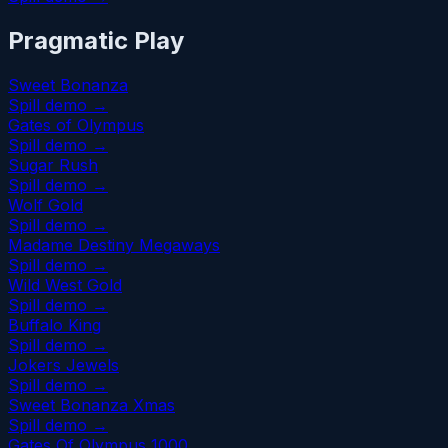
Pragmatic Play
Sweet Bonanza
Spill demo →
Gates of Olympus
Spill demo →
Sugar Rush
Spill demo →
Wolf Gold
Spill demo →
Madame Destiny Megaways
Spill demo →
Wild West Gold
Spill demo →
Buffalo King
Spill demo →
Jokers Jewels
Spill demo →
Sweet Bonanza Xmas
Spill demo →
Gates Of Olympus 1000