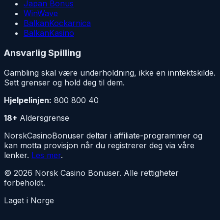
Japan Bonus
WinWave
BalkanKockarnica
BalkanKasino
Ansvarlig Spilling
Gambling skal være underholdning, ikke en inntektskilde.
Sett grenser og hold deg til dem.
Hjelpelinjen:
800 800 40
18+
Aldersgrense
NorskCasinoBonuser deltar i affiliate-programmer og
kan motta provisjon når du registrerer deg via våre
lenker.
Les mer
.
©
2026
Norsk Casino Bonuser. Alle rettigheter
forbeholdt.
Laget i Norge