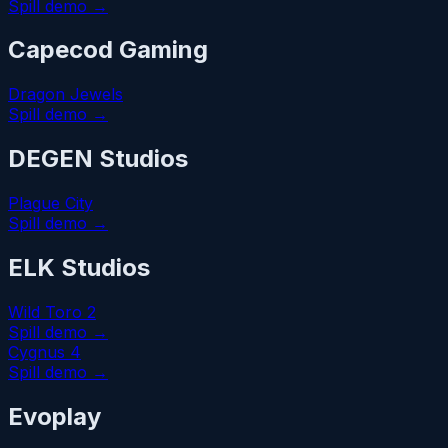
Spill demo →
Capecod Gaming
Dragon Jewels
Spill demo →
DEGEN Studios
Plague City
Spill demo →
ELK Studios
Wild Toro 2
Spill demo →
Cygnus 4
Spill demo →
Evoplay