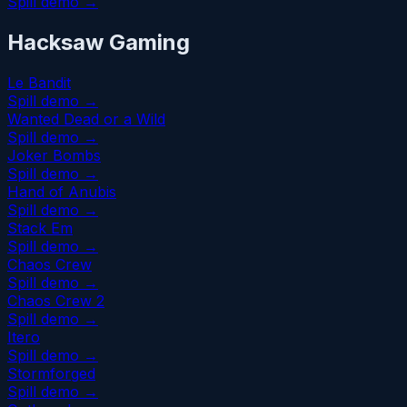
Spill demo →
Hacksaw Gaming
Le Bandit
Spill demo →
Wanted Dead or a Wild
Spill demo →
Joker Bombs
Spill demo →
Hand of Anubis
Spill demo →
Stack Em
Spill demo →
Chaos Crew
Spill demo →
Chaos Crew 2
Spill demo →
Itero
Spill demo →
Stormforged
Spill demo →