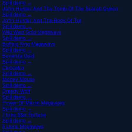
Spill demo →
John Hunter And The Tomb Of The Scarab Queen
Spill demo →
John Hunter And The Book Of Tut
Spill demo →
Wild West Gold Megaways
Spill demo →
Buffalo King Megaways
Spill demo →
Bonanza Gold
Spill demo →
Cleocatra
Spill demo →
Money Mouse
Spill demo →
Greedy Wolf
Spill demo →
Power Of Merlin Megaways
Spill demo →
Three Star Fortune
Spill demo →
5 Lions Megaways