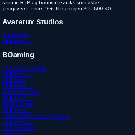
samme RTP og bonusmekanikk som ekte-
pengeversjonene. 18+. Hjelpelinjen 800 800 40.
Avatarux Studios
HipHopPop
Spill demo →
BGaming
Elvis Frog in Vegas
Spill demo →
Wild Cash
Spill demo →
Aloha King Elvis
Spill demo →
Dig Dig Digger
Spill demo →
Lucky Lady Moon Megaways
Spill demo →
Bone Bonanza
Spill demo →