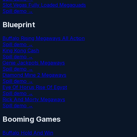
Slot Vegas Fully Loaded Megaquads
Spill demo →
Blueprint
Buffalo Rising Megaways All Action
Spill demo →
King Kong Cash
Spill demo →
Genie Jackpots Megaways
Spill demo →
Diamond Mine 2 Megaways
Spill demo →
Eye Of Horus Rise Of Egypt
Spill demo →
Rick And Morty Megaways
Spill demo →
Booming Games
Buffalo Hold And Win