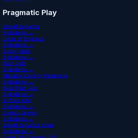
Pragmatic Play
Sweet Bonanza
Spill demo →
Gates of Olympus
Spill demo →
Sugar Rush
Spill demo →
Wolf Gold
Spill demo →
Madame Destiny Megaways
Spill demo →
Wild West Gold
Spill demo →
Buffalo King
Spill demo →
Jokers Jewels
Spill demo →
Sweet Bonanza Xmas
Spill demo →
Gates Of Olympus 1000