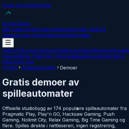
Hopp til hovedinnhold
Norsk
Casino
Alle Casinoer
Bonuser
Gratisspinn
Gratis spill
Nye
Casinoer
Live Casino
Sammenlign
Nyheter
Velkomstbonus
Cashback
Spilleautomater
Blackjack
Roulett
Casino
Raske Uttak
Uten Innskudd
Betalingsmetoder
Sikre
Casino
Om Oss
Hjem
Spilleautomater
Demoer
Gratis demoer av
spilleautomater
Offisielle studiobygg av
174
populære spilleautomater fra
Pragmatic Play, Play'n GO, Hacksaw Gaming, Push
Gaming, Nolimit City, Relax Gaming, Big Time Gaming og
flere. Spilles direkte i nettleseren, ingen registrering,