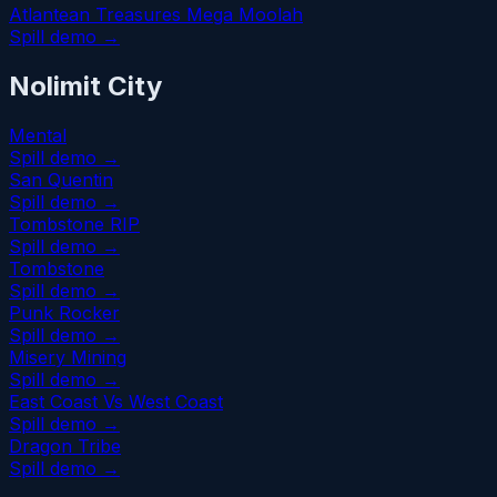
Atlantean Treasures Mega Moolah
Spill demo →
Nolimit City
Mental
Spill demo →
San Quentin
Spill demo →
Tombstone RIP
Spill demo →
Tombstone
Spill demo →
Punk Rocker
Spill demo →
Misery Mining
Spill demo →
East Coast Vs West Coast
Spill demo →
Dragon Tribe
Spill demo →