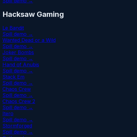
Spill demo →
Hacksaw Gaming
Le Bandit
Spill demo →
Wanted Dead or a Wild
Spill demo →
Joker Bombs
Spill demo →
Hand of Anubis
Spill demo →
Stack Em
Spill demo →
Chaos Crew
Spill demo →
Chaos Crew 2
Spill demo →
Itero
Spill demo →
Stormforged
Spill demo →