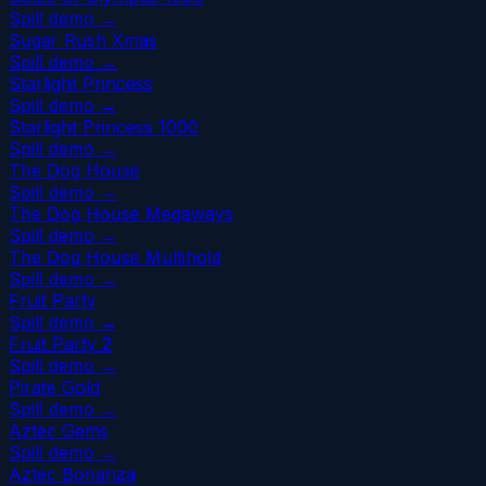
Spill demo →
Sugar Rush Xmas
Spill demo →
Starlight Princess
Spill demo →
Starlight Princess 1000
Spill demo →
The Dog House
Spill demo →
The Dog House Megaways
Spill demo →
The Dog House Multihold
Spill demo →
Fruit Party
Spill demo →
Fruit Party 2
Spill demo →
Pirate Gold
Spill demo →
Aztec Gems
Spill demo →
Aztec Bonanza