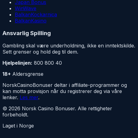
Japan Bonus
WinWave
BalkanKockarnica
BalkanKasino
Ansvarlig Spilling
Gambling skal være underholdning, ikke en inntektskilde.
Sett grenser og hold deg til dem.
Hjelpelinjen:
800 800 40
18+
Aldersgrense
NorskCasinoBonuser deltar i affiliate-programmer og
kan motta provisjon når du registrerer deg via våre
lenker.
Les mer
.
©
2026
Norsk Casino Bonuser. Alle rettigheter
forbeholdt.
Laget i Norge