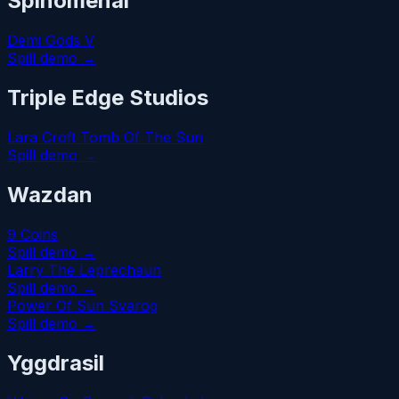
Spinomenal
Demi Gods V
Spill demo →
Triple Edge Studios
Lara Croft Tomb Of The Sun
Spill demo →
Wazdan
9 Coins
Spill demo →
Larry The Leprechaun
Spill demo →
Power Of Sun Svarog
Spill demo →
Yggdrasil