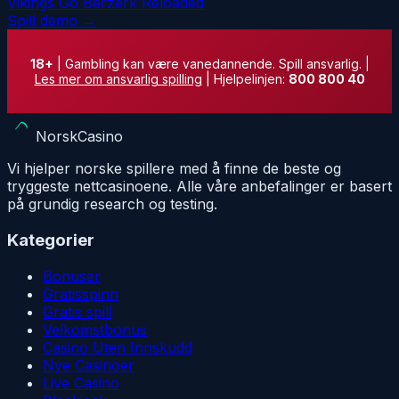
Vikings Go Berzerk Reloaded
Spill demo →
18+
| Gambling kan være vanedannende. Spill ansvarlig. |
Les mer om ansvarlig spilling
|
Hjelpelinjen:
800 800 40
NorskCasino
Vi hjelper norske spillere med å finne de beste og
tryggeste nettcasinoene. Alle våre anbefalinger er basert
på grundig research og testing.
Kategorier
Bonuser
Gratisspinn
Gratis spill
Velkomstbonus
Casino Uten Innskudd
Nye Casinoer
Live Casino