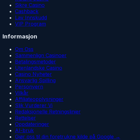
Sikre Casino
Cashback
Lav Innskudd
VIP Program
Informasjon
Om Oss
Sammenlign Casinoer
Betalingsmetoder
Utenlandske Casino
Casino Nyheter
Ansvarlig Spilling
Personvern
Vilkår
Affiliateopplysninger
Slik Vurderer Vi
Redaksjonelle Retningslinjer
Rettelser
Oppdateringer
AI-bruk
Gjør oss til din foretrukne kilde på Google →