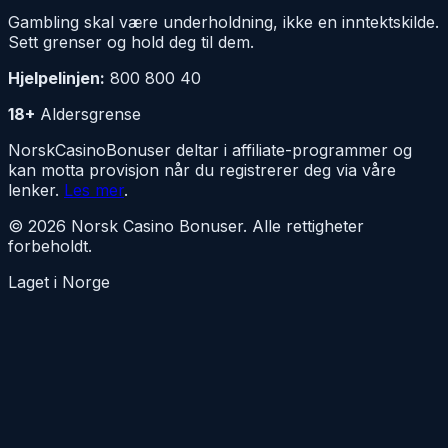
Gambling skal være underholdning, ikke en inntektskilde.
Sett grenser og hold deg til dem.
Hjelpelinjen:
800 800 40
18+
Aldersgrense
NorskCasinoBonuser deltar i affiliate-programmer og
kan motta provisjon når du registrerer deg via våre
lenker.
Les mer
.
©
2026
Norsk Casino Bonuser. Alle rettigheter
forbeholdt.
Laget i Norge