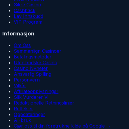
Sikre Casino
Cashback
Lav Innskudd
VIP Program
Informasjon
Om Oss
Sammenlign Casinoer
Betalingsmetoder
Utenlandske Casino
Casino Nyheter
Ansvarlig Spilling
Personvern
Vilkår
Affiliateopplysninger
Slik Vurderer Vi
Redaksjonelle Retningslinjer
Rettelser
Oppdateringer
AI-bruk
Gjør oss til din foretrukne kilde på Google →