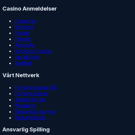
Casino Anmeldelser
Dragonia
Robocat
Posido
Frumzi
AmunRa
Rockstar Casino
Vera&John
BoaBet
Vårt Nettverk
FortuneSweep US
FortuneSweep
Japan Bonus
WinWave
BalkanKockarnica
BalkanKasino
Ansvarlig Spilling