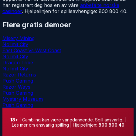
har registrert deg hos en av våre
anbefalte norske
casinoer
. Hjelpelinjen for spilleavhengige: 800 800 40.
Flere gratis demoer
Misery Mining
Nolimit City
East Coast Vs West Coast
Nolimit City
Dragon Tribe
Nolimit City
Razor Returns
Push Gaming
Razor Ways
Push Gaming
Mystery Museum
Push Gaming
18+
| Gambling kan være vanedannende. Spill ansvarlig. |
Les mer om ansvarlig spilling
|
Hjelpelinjen:
800 800 40