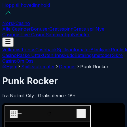
Hopp til hovedinnhold
Norsk
Casino
Alle Casinoer
Bonuser
Gratisspinn
Gratis spill
Nye
Casinoer
Live Casino
Sammenlign
Nyheter
Velkomstbonus
Cashback
Spilleautomater
Blackjack
Roulett
Casino
Raske Uttak
Uten Innskudd
Betalingsmetoder
Sikre
Casino
Om Oss
Hjem
Spilleautomater
Demoer
Punk Rocker
Punk Rocker
fra
Nolimit City
· Gratis demo · 18+