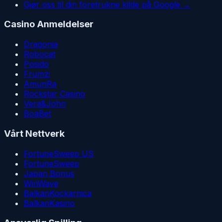
Gjør oss til din foretrukne kilde på Google →
Casino Anmeldelser
Dragonia
Robocat
Posido
Frumzi
AmunRa
Rockstar Casino
Vera&John
BoaBet
Vårt Nettverk
FortuneSweep US
FortuneSweep
Japan Bonus
WinWave
BalkanKockarnica
BalkanKasino