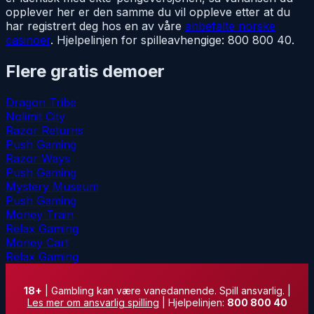
opplever her er den samme du vil oppleve etter at du
har registrert deg hos en av våre
anbefalte norske
casinoer
. Hjelpelinjen for spilleavhengige: 800 800 40.
Flere gratis demoer
Dragon Tribe
Nolimit City
Razor Returns
Push Gaming
Razor Ways
Push Gaming
Mystery Museum
Push Gaming
Money Train
Relax Gaming
Money Cart
Relax Gaming
18+
| Gambling kan være vanedannende. Spill ansvarlig. |
Les mer om ansvarlig spilling
|
Hjelpelinjen:
800 800 40