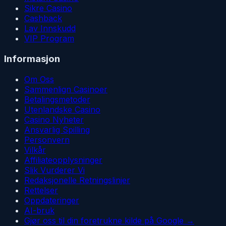
Sikre Casino
Cashback
Lav Innskudd
VIP Program
Informasjon
Om Oss
Sammenlign Casinoer
Betalingsmetoder
Utenlandske Casino
Casino Nyheter
Ansvarlig Spilling
Personvern
Vilkår
Affiliateopplysninger
Slik Vurderer Vi
Redaksjonelle Retningslinjer
Rettelser
Oppdateringer
AI-bruk
Gjør oss til din foretrukne kilde på Google →