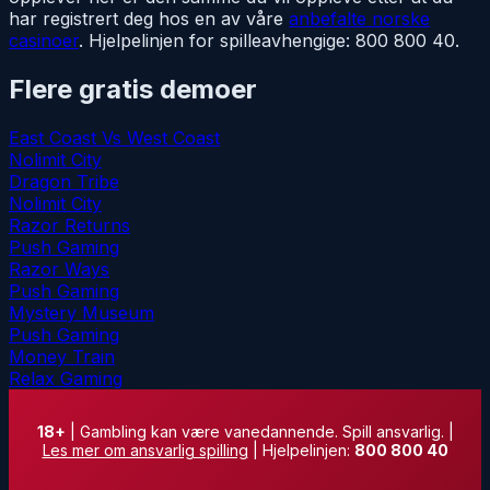
har registrert deg hos en av våre
anbefalte norske
casinoer
. Hjelpelinjen for spilleavhengige: 800 800 40.
Flere gratis demoer
East Coast Vs West Coast
Nolimit City
Dragon Tribe
Nolimit City
Razor Returns
Push Gaming
Razor Ways
Push Gaming
Mystery Museum
Push Gaming
Money Train
Relax Gaming
18+
| Gambling kan være vanedannende. Spill ansvarlig. |
Les mer om ansvarlig spilling
|
Hjelpelinjen:
800 800 40