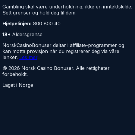
Gambling skal være underholdning, ikke en inntektskilde.
Sett grenser og hold deg til dem.
Hjelpelinjen:
800 800 40
18+
Aldersgrense
NorskCasinoBonuser deltar i affiliate-programmer og
kan motta provisjon når du registrerer deg via våre
lenker.
Les mer
.
©
2026
Norsk Casino Bonuser. Alle rettigheter
forbeholdt.
Laget i Norge