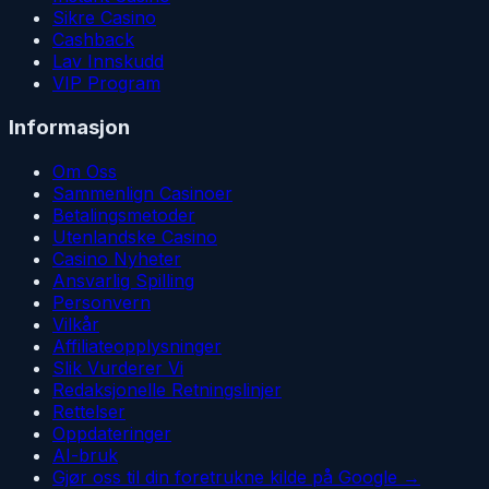
Sikre Casino
Cashback
Lav Innskudd
VIP Program
Informasjon
Om Oss
Sammenlign Casinoer
Betalingsmetoder
Utenlandske Casino
Casino Nyheter
Ansvarlig Spilling
Personvern
Vilkår
Affiliateopplysninger
Slik Vurderer Vi
Redaksjonelle Retningslinjer
Rettelser
Oppdateringer
AI-bruk
Gjør oss til din foretrukne kilde på Google →