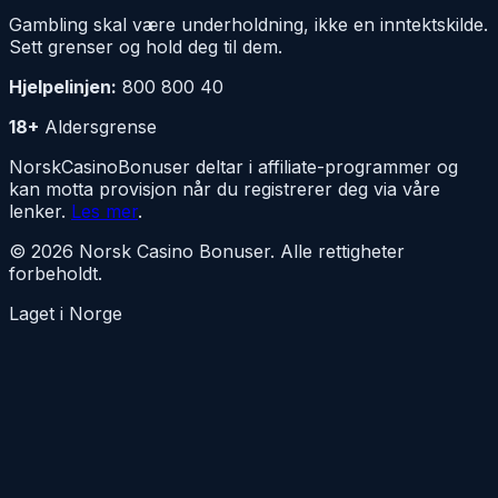
Gambling skal være underholdning, ikke en inntektskilde.
Sett grenser og hold deg til dem.
Hjelpelinjen:
800 800 40
18+
Aldersgrense
NorskCasinoBonuser deltar i affiliate-programmer og
kan motta provisjon når du registrerer deg via våre
lenker.
Les mer
.
©
2026
Norsk Casino Bonuser. Alle rettigheter
forbeholdt.
Laget i Norge