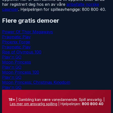
har registrert deg hos en av våre
anbefalte norske
casinoer
. Hjelpelinjen for spilleavhengige: 800 800 40.
Flere gratis demoer
Power Of Thor Megaways
Pragmatic Play
Phoenix Forge
Pragmatic Play
Rise of Olympus 100
Play'n GO
Moon Princess
Play'n GO
Moon Princess 100
Play'n GO
Moon Princess: Christmas Kingdom
Play'n GO
18+
| Gambling kan være vanedannende. Spill ansvarlig. |
Les mer om ansvarlig spilling
|
Hjelpelinjen:
800 800 40