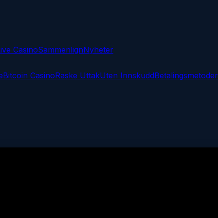
ive Casino
Sammenlign
Nyheter
e
Bitcoin Casino
Raske Uttak
Uten Innskudd
Betalingsmetoder