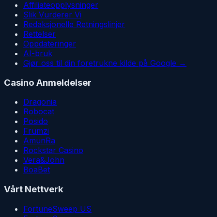
Affiliateopplysninger
Slik Vurderer Vi
Redaksjonelle Retningslinjer
Rettelser
Oppdateringer
AI-bruk
Gjør oss til din foretrukne kilde på Google →
Casino Anmeldelser
Dragonia
Robocat
Posido
Frumzi
AmunRa
Rockstar Casino
Vera&John
BoaBet
Vårt Nettverk
FortuneSweep US