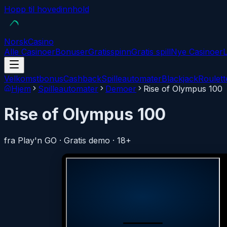
Hopp til hovedinnhold
Norsk
Casino
Alle Casinoer
Bonuser
Gratisspinn
Gratis spill
Nye Casinoer
L
Velkomstbonus
Cashback
Spilleautomater
Blackjack
Roulett
Hjem
Spilleautomater
Demoer
Rise of Olympus 100
Rise of Olympus 100
fra
Play'n GO
· Gratis demo · 18+