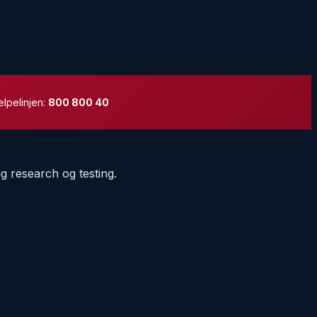
elpelinjen:
800 800 40
g research og testing.