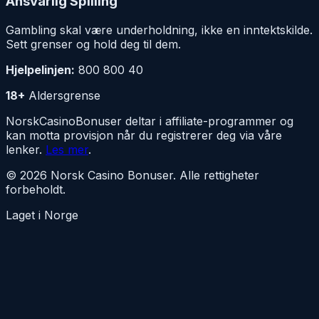
Ansvarlig Spilling
Gambling skal være underholdning, ikke en inntektskilde.
Sett grenser og hold deg til dem.
Hjelpelinjen:
800 800 40
18+
Aldersgrense
NorskCasinoBonuser deltar i affiliate-programmer og
kan motta provisjon når du registrerer deg via våre
lenker.
Les mer
.
©
2026
Norsk Casino Bonuser. Alle rettigheter
forbeholdt.
Laget i Norge