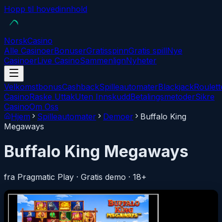
Hopp til hovedinnhold
Norsk
Casino
Alle Casinoer
Bonuser
Gratisspinn
Gratis spill
Nye
Casinoer
Live Casino
Sammenlign
Nyheter
Velkomstbonus
Cashback
Spilleautomater
Blackjack
Roulett
Casino
Raske Uttak
Uten Innskudd
Betalingsmetoder
Sikre
Casino
Om Oss
Hjem
Spilleautomater
Demoer
Buffalo King
Megaways
Buffalo King Megaways
fra
Pragmatic Play
· Gratis demo · 18+