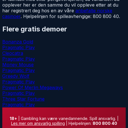
opplever her er den samme du vil oppleve etter at du
har registrert deg hos en av våre
anbefalte norske
casinoer
. Hjelpelinjen for spilleavhengige: 800 800 40.
Flere gratis demoer
Bonanza Gold
Pragmatic Play
Cleocatra
Pragmatic Play
Money Mouse
Pragmatic Play
Greedy Wolf
Pragmatic Play
Power Of Merlin Megaways
Pragmatic Play
Three Star Fortune
Pragmatic Play
18+
| Gambling kan være vanedannende. Spill ansvarlig. |
Les mer om ansvarlig spilling
|
Hjelpelinjen:
800 800 40