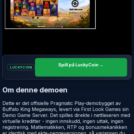
Spill på LuckyCoin →
LUCKYCOIN
Om denne demoen
Dette er det offisielle
Pragmatic Play
-demobygget av
Buffalo King Megaways
, levert via First Look Games sin
Demo Game Server. Det spilles direkte i nettleseren med
virtuelle kreditter - ingen innskudd, ingen uttak, ingen
registrering. Mattematikken, RTP og bonusmekanikken
er identisk med ekte-pengeversjonen, så variansen du