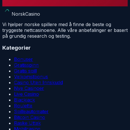
NorskCasino
Vi hjelper norske spillere med å finne de beste og
tryggeste nettcasinoene. Alle våre anbefalinger er basert
på grundig research og testing.
Kategorier
Bonuser
Gratisspinn
Gratis spill
Velkomstbonus
Casino Uten Innskudd
Nye Casinoer
Live Casino
Blackjack
Roulette
Spilleautomater
Bitcoin Casino
Raske Uttak
Mobilcasino