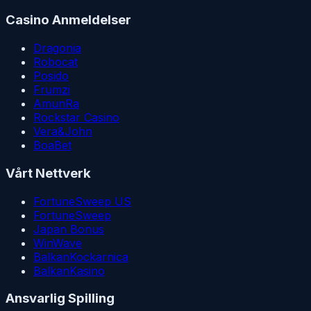
Casino Anmeldelser
Dragonia
Robocat
Posido
Frumzi
AmunRa
Rockstar Casino
Vera&John
BoaBet
Vårt Nettverk
FortuneSweep US
FortuneSweep
Japan Bonus
WinWave
BalkanKockarnica
BalkanKasino
Ansvarlig Spilling