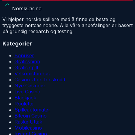
NorskCasino
Vi hjelper norske spillere med å finne de beste og
tryggeste nettcasinoene. Alle våre anbefalinger er basert
på grundig research og testing.
Kategorier
Bonuser
Gratisspinn
Gratis spill
Velkomstbonus
Casino Uten Innskudd
Nye Casinoer
Live Casino
Blackjack
Roulette
Spilleautomater
Bitcoin Casino
Raske Uttak
Mobilcasino
Instant Casino