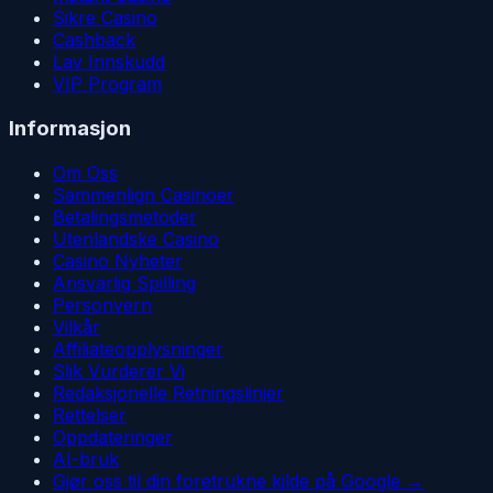
Sikre Casino
Cashback
Lav Innskudd
VIP Program
Informasjon
Om Oss
Sammenlign Casinoer
Betalingsmetoder
Utenlandske Casino
Casino Nyheter
Ansvarlig Spilling
Personvern
Vilkår
Affiliateopplysninger
Slik Vurderer Vi
Redaksjonelle Retningslinjer
Rettelser
Oppdateringer
AI-bruk
Gjør oss til din foretrukne kilde på Google →