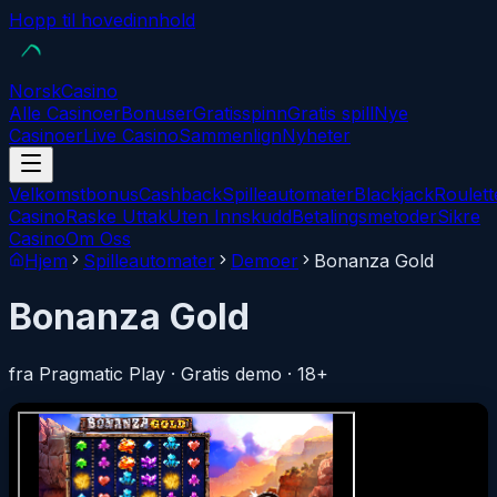
Hopp til hovedinnhold
Norsk
Casino
Alle Casinoer
Bonuser
Gratisspinn
Gratis spill
Nye
Casinoer
Live Casino
Sammenlign
Nyheter
Velkomstbonus
Cashback
Spilleautomater
Blackjack
Roulett
Casino
Raske Uttak
Uten Innskudd
Betalingsmetoder
Sikre
Casino
Om Oss
Hjem
Spilleautomater
Demoer
Bonanza Gold
Bonanza Gold
fra
Pragmatic Play
· Gratis demo · 18+