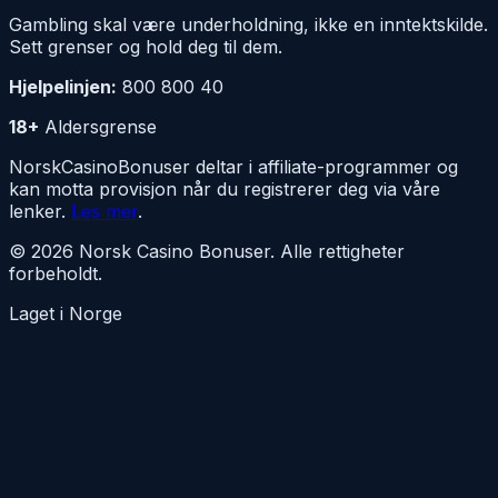
Gambling skal være underholdning, ikke en inntektskilde.
Sett grenser og hold deg til dem.
Hjelpelinjen:
800 800 40
18+
Aldersgrense
NorskCasinoBonuser deltar i affiliate-programmer og
kan motta provisjon når du registrerer deg via våre
lenker.
Les mer
.
©
2026
Norsk Casino Bonuser. Alle rettigheter
forbeholdt.
Laget i Norge