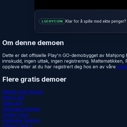
Klar for å spille med ekte penger?
LUCKYCOIN
Om denne demoen
Dette er det offisielle
Play'n GO
-demobygget av
Mahjong 
innskudd, ingen uttak, ingen registrering. Mattematikke
oppleve etter at du har registrert deg hos en av våre
anbe
Flere gratis demoer
Rabbit Hole Riches
Play'n GO
Stack Em
Hacksaw Gaming
Chaos Crew
Hacksaw Gaming
Chaos Crew 2