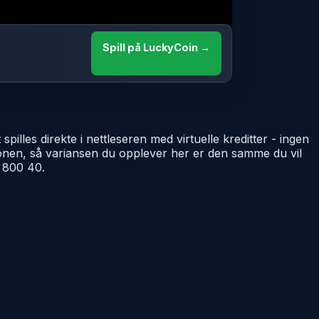
Spill på LuckyCoin →
illes direkte i nettleseren med virtuelle kreditter - ingen
onen, så variansen du opplever her er den samme du vil
0 800 40.