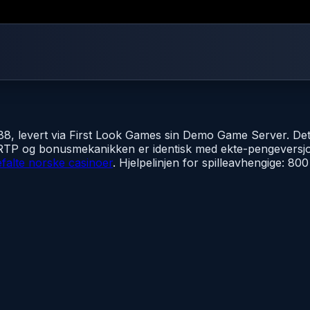
88
, levert via First Look Games sin Demo Game Server. Det sp
n, RTP og bonusmekanikken er identisk med ekte-pengeversj
falte norske casinoer
. Hjelpelinjen for spilleavhengige: 80