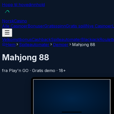
Hopp til hovedinnhold
Norsk
Casino
Alle Casinoer
Bonuser
Gratisspinn
Gratis spill
Nye Casinoer
L
Velkomstbonus
Cashback
Spilleautomater
Blackjack
Roulett
Hjem
Spilleautomater
Demoer
Mahjong 88
Mahjong 88
fra
Play'n GO
· Gratis demo · 18+