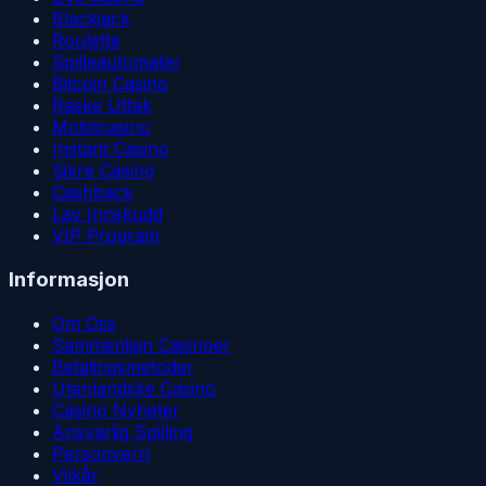
Blackjack
Roulette
Spilleautomater
Bitcoin Casino
Raske Uttak
Mobilcasino
Instant Casino
Sikre Casino
Cashback
Lav Innskudd
VIP Program
Informasjon
Om Oss
Sammenlign Casinoer
Betalingsmetoder
Utenlandske Casino
Casino Nyheter
Ansvarlig Spilling
Personvern
Vilkår