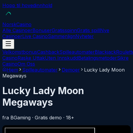
Hopp til hovedinnhold
Norsk
Casino
Alle Casinoer
Bonuser
Gratisspinn
Gratis spill
Nye
Casinoer
Live Casino
Sammenlign
Nyheter
Velkomstbonus
Cashback
Spilleautomater
Blackjack
Roulett
Casino
Raske Uttak
Uten Innskudd
Betalingsmetoder
Sikre
Casino
Om Oss
Hjem
Spilleautomater
Demoer
Lucky Lady Moon
Megaways
Lucky Lady Moon
Megaways
fra
BGaming
· Gratis demo · 18+