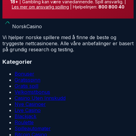
18+
| Gambling kan være vanedannende. Spill ansvarlig. |
Les mer om ansvarlig spilling
|
Hjelpelinjen:
800 800 40
NorskCasino
Vi hjelper norske spillere med å finne de beste og
tryggeste nettcasinoene. Alle våre anbefalinger er basert
på grundig research og testing.
Kategorier
Bonuser
Gratisspinn
Gratis spill
Velkomstbonus
Casino Uten Innskudd
Nye Casinoer
Live Casino
Blackjack
Roulette
Spilleautomater
Bitcoin Casino