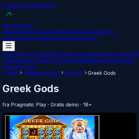
Hopp til hovedinnhold
Norsk
Casino
Alle Casinoer
Bonuser
Gratisspinn
Gratis spill
Nye
Casinoer
Live Casino
Sammenlign
Nyheter
Velkomstbonus
Cashback
Spilleautomater
Blackjack
Roulett
Casino
Raske Uttak
Uten Innskudd
Betalingsmetoder
Sikre
Casino
Om Oss
Hjem
Spilleautomater
Demoer
Greek Gods
Greek Gods
fra
Pragmatic Play
· Gratis demo · 18+