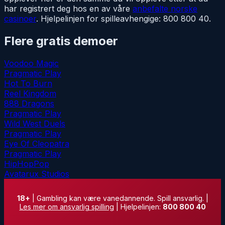
har registrert deg hos en av våre
anbefalte norske
casinoer
. Hjelpelinjen for spilleavhengige: 800 800 40.
Flere gratis demoer
Voodoo Magic
Pragmatic Play
Hot To Burn
Reel Kingdom
888 Dragons
Pragmatic Play
Wild West Duels
Pragmatic Play
Eye Of Cleopatra
Pragmatic Play
HipHopPop
Avatarux Studios
18+
| Gambling kan være vanedannende. Spill ansvarlig. |
Les mer om ansvarlig spilling
|
Hjelpelinjen:
800 800 40