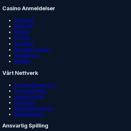
Casino Anmeldelser
Dragonia
Robocat
Posido
Frumzi
AmunRa
Rockstar Casino
Vera&John
BoaBet
Vårt Nettverk
FortuneSweep US
FortuneSweep
Japan Bonus
WinWave
BalkanKockarnica
BalkanKasino
Ansvarlig Spilling