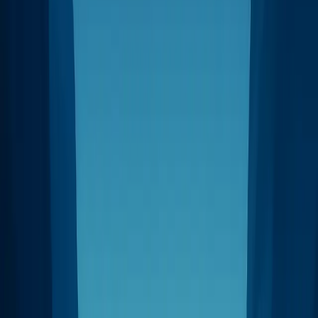
RTP:
96.50%
Volatilitet:
Høy
En oppfølger til den enormt populære Gates of Olympus
med enda høyere gevinstpotensial.
2. Mega Fortune Dreams Jackpot
Leverandør:
NetEnt
RTP:
95.90%
Volatilitet:
Medium
Ny versjon av klassikeren med forbedret grafikk og flere
bonusfunksjoner.
3. Book of Dead 2: Legacy of Ra
Leverandør:
Play'n GO
RTP:
96.21%
Volatilitet:
Høy
Etterlengtet oppfølger med utvidet spillmekanikk.