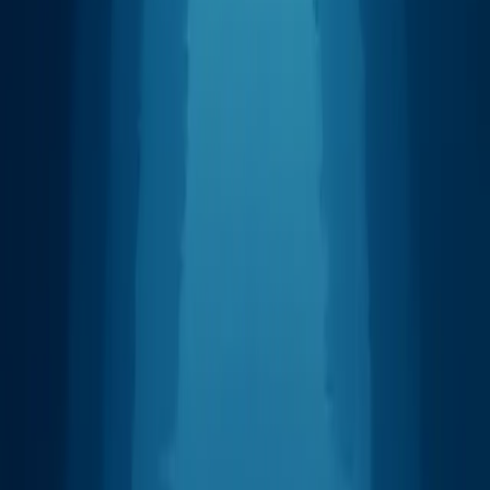
Vera&John
BoaBet
Vårt Nettverk
FortuneSweep US
FortuneSweep
Japan Bonus
WinWave
BalkanKockarnica
BalkanKasino
Ansvarlig Spilling
Gambling skal være underholdning, ikke en inntektskilde.
Sett grenser og hold deg til dem.
Hjelpelinjen:
800 800 40
18+
Aldersgrense
NorskCasinoBonuser deltar i affiliate-programmer og
kan motta provisjon når du registrerer deg via våre