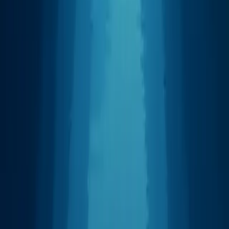
Betalingsmetoder
Utenlandske Casino
Casino Nyheter
Ansvarlig Spilling
Personvern
Vilkår
Affiliateopplysninger
Slik Vurderer Vi
Redaksjonelle Retningslinjer
Rettelser
Oppdateringer
AI-bruk
Gjør oss til din foretrukne kilde på Google →
Casino Anmeldelser
Dragonia
Robocat
Posido
Frumzi
AmunRa
Rockstar Casino