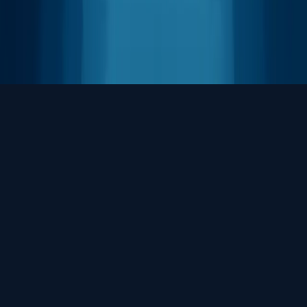
lenker.
Les mer
.
©
2026
Norsk Casino Bonuser. Alle rettigheter
forbeholdt.
Laget i Norge