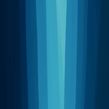
finanstilsyn og Gibraltar strammet grepet. I Norge er
produktet fortsatt uregulert.
28. juli 2026