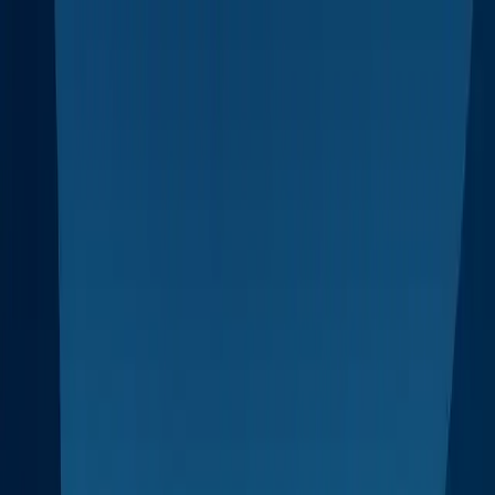
Hopp til hovedinnhold
Norsk
Casino
Alle Casinoer
Bonuser
Gratisspinn
Gratis spill
Nye
Casinoer
Live Casino
Sammenlign
Nyheter
Velkomstbonus
Cashback
Spilleautomater
Blackjack
Roulett
Casino
Raske Uttak
Uten Innskudd
Betalingsmetoder
Sikre
Casino
Om Oss
Hjem
Nyheter
Nyheter
NYHETER
Forstå Omsetningskrav og
Bonusvilkår: En Nødvendig Guide for
Norske Spillere
Av
Norsk Casino Bonuser-redaksjonen
21. mars 2026
3
min lesing