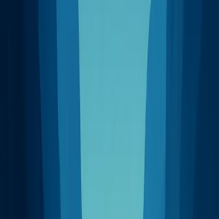
800 800 40 for støtte. Ta ansvar for spillingen din og
sett grenser for deg selv.
Konklusjon
Å forstå omsetningskrav og bonusvilkår er essensielt for
å få mest mulig ut av spilleopplevelsen på nettcasinoer.
Ved å være informert kan du ta bedre beslutninger og
unngå ubehagelige overraskelser når det kommer til
uttak av gevinster. Sørg alltid for å lese bonusvilkårene
nøye, og velg casinoer som gir deg klare og rettferdige
vilkår, som
NordicBet
,
Dunder
, og
AmunRa
.
Emner:
omsetningskrav
bonusvilkar
gjennomspilingskrav
bo
regler
Relaterte artikler