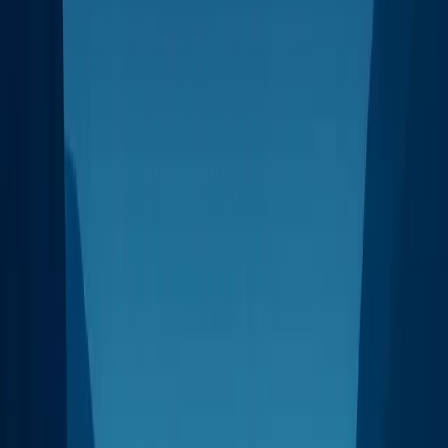
Artikkelen forklarer omsetningskrav og bonusvilkår i
nettcasinoer, og gir tips om ansvarlig spilling.
Hva er Omsetningskrav?
Omsetningskrav, eller gjennomspillingskrav som det
også kalles, refererer til antallet ganger en spiller må
satse bonusbeløpet før de kan ta ut eventuelle gevinster.
Dette er en vanlig praksis i online casinoer for å sikre at
bonusene blir brukt aktivt i spillet og ikke bare tas ut
umiddelbart. For eksempel, hvis du mottar en bonus på
1000 NOK med et omsetningskrav på 20x, må du satse