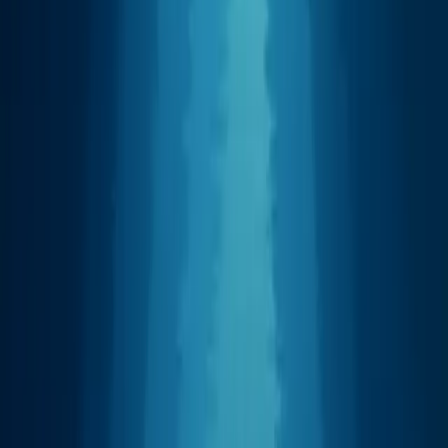
Gratisspinn
Gratis spill
Velkomstbonus
Casino Uten Innskudd
Nye Casinoer
Live Casino
Blackjack
Roulette
Spilleautomater
Bitcoin Casino
Raske Uttak
Mobilcasino
Instant Casino
Sikre Casino
Cashback
Lav Innskudd
VIP Program
Informasjon
Om Oss
Sammenlign Casinoer