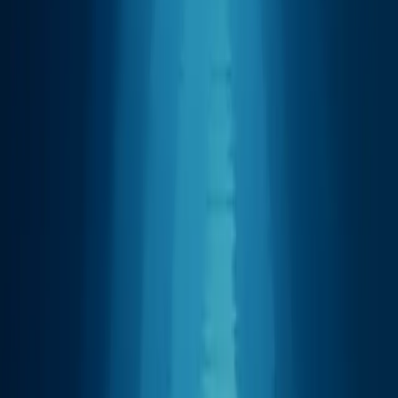
Relaterte lenker
Alle casinobonuser
Gratisspinn uten innskudd
Beste nettcasinoer
Flere nyheter
Kun trygge casinoer
18+
| Gambling kan være vanedannende. Spill ansvarlig. |
Les mer om ansvarlig spilling
|
Hjelpelinjen:
800 800 40
NorskCasino
Vi hjelper norske spillere med å finne de beste og
tryggeste nettcasinoene. Alle våre anbefalinger er basert
på grundig research og testing.
Kategorier
Bonuser