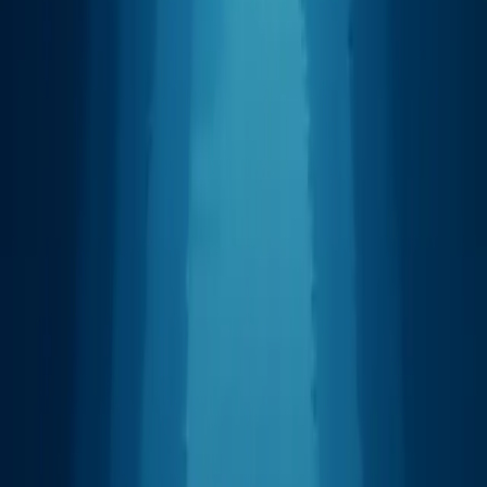
Betalingsmetoder
Utenlandske Casino
Casino Nyheter
Ansvarlig Spilling
Personvern
Vilkår
Affiliateopplysninger
Slik Vurderer Vi
Redaksjonelle Retningslinjer
Rettelser
Oppdateringer
AI-bruk
Gjør oss til din foretrukne kilde på Google →
Casino Anmeldelser
Dragonia
Robocat
Posido
Frumzi
AmunRa
Rockstar Casino
Vera&John